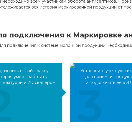
 необходимо всем участникам оборота антисептиков. Произ
 отслеживается вся история маркированной продукции от про
ля подключения к Маркировке а
Для подключения к системе молочной продукции необходимо
ключить онлайн-кассу,
Установить учетную си
торая умеет работать
для приемки продук
2
3
енклатурой и 2D сканером
и подключить ее к Э