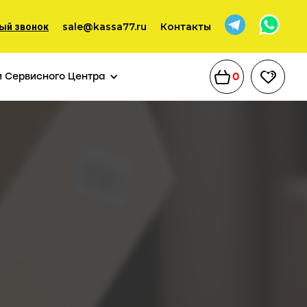
sale@kassa77.ru
Контакты
ый звонок
0
и Сервисного Центра