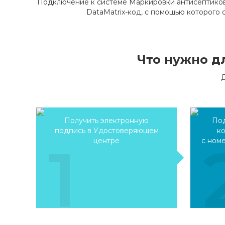
Подключение к системе Маркировки антисептиков
DataMatrix-код, с помощью которого
Что нужно д
Получить электронную
Под
подпись в Удостоверяющем
ко
1
центре
с ном