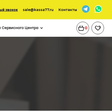
sale@kassa77.ru
Контакты
ый звонок
0
и Сервисного Центра